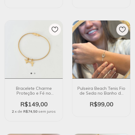
Bracelete Charme
Pulseira Beach Tenis Fio
Proteção e Fé no
de Seda no Banho de
Banho de Ouro 18k
Ouro 18k
Magnético
R$149,00
R$99,00
2
x de
R$74,50
sem juros