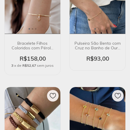
Bracelete Filhos
Pulseira São Bento com
Coloridos com Pérola
Cruz no Banho de Ouro
no Banho de Ouro 18k
18k
R$158,00
R$93,00
3
x de
R$52,67
sem juros