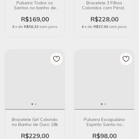
Pulseira Todos os
Bracelete 3 Filhos
Santos no banho de
Coloridos com Pérola
ouro
no Banho de Ouro 18K
R$169,00
R$228,00
3
x de
R$56,33
sem juros
4
x de
R$57,00
sem juros
Bracelete Girl Colorido
Pulseira Escapulário
no Banho de Ouro 18k
Espirito Santo no
Banho de Ouro 18k
R$229,00
R$98,00