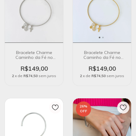
Bracelete Charme
Bracelete Charme
Caminho da Fé no
Caminho da Fé no
Banho de Prata
Banho de Ouro 18k
R$149,00
R$149,00
2
x de
R$74,50
sem juros
2
x de
R$74,50
sem juros
26
%
OFF