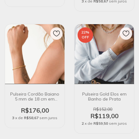
3
x de
R$58,67
sem juros
22
%
OFF
Pulseira Cordão Baiano
Pulseira Gold Elos em
5 mm de 18 cm em
Banho de Prata
Banho Ouro 18K
R$176,00
R$152,00
R$119,00
3
x de
R$58,67
sem juros
2
x de
R$59,50
sem juros