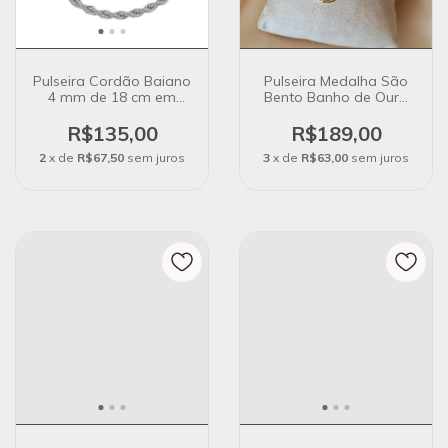
Pulseira Cordão Baiano
Pulseira Medalha São
4 mm de 18 cm em
Bento Banho de Ouro
Banho de Prata 925
18k
R$135,00
R$189,00
2
x de
R$67,50
sem juros
3
x de
R$63,00
sem juros