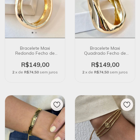
Bracelete Maxi
Bracelete Maxi
Redondo Fecho de
Quadrado Fecho de
Encaixe Banho de Ouro
Encaixe Banho de Ouro
18k
R$149,00
R$149,00
2
x de
R$74,50
sem juros
2
x de
R$74,50
sem juros