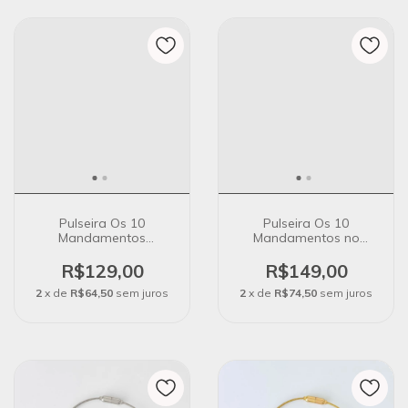
Pulseira Os 10
Pulseira Os 10
Mandamentos
Mandamentos no
Medalhas no Banho de
Banho de Prata
Prata
R$129,00
R$149,00
2
x de
R$64,50
sem juros
2
x de
R$74,50
sem juros