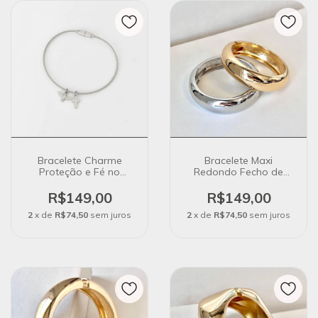
Bracelete Charme
Bracelete Maxi
Proteção e Fé no
Redondo Fecho de
Banho de Prata
Encaixe Banho Rodio
Magnético
R$149,00
R$149,00
2
x de
R$74,50
sem juros
2
x de
R$74,50
sem juros