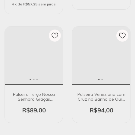
4
x de
R$57,25
sem juros
Pulseira Terço Nossa
Pulseira Veneziana com
Senhora Graças
Cruz no Banho de Ouro
Pequena no Banho de
18K
Ouro 18k
R$89,00
R$94,00