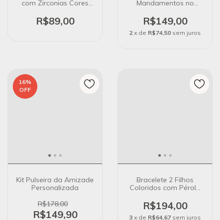
com Zirconias Cores
Mandamentos no
Banho de Prata
Banho de Ouro 18k
R$89,00
R$149,00
2
x de
R$74,50
sem juros
16
%
OFF
Kit Pulseira da Amizade
Bracelete 2 Filhos
Personalizada
Coloridos com Pérola
no Banho de Ouro 18K
R$178,00
R$194,00
R$149,90
3
x de
R$64,67
sem juros