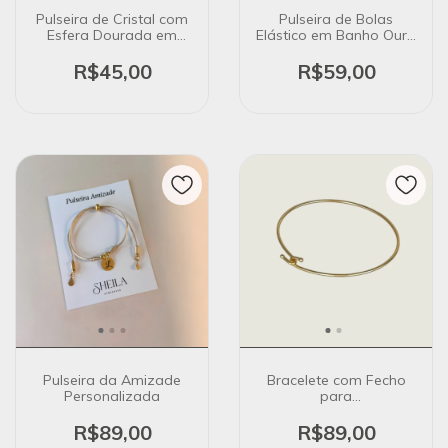
Pulseira de Cristal com
Pulseira de Bolas
Esfera Dourada em
Elástico em Banho Ouro
Banho Ouro 18k
18K
R$45,00
R$59,00
Pulseira da Amizade
Bracelete com Fecho
Personalizada
para
Pingentes/Berloques em
Banho Ouro 18K
R$89,00
R$89,00