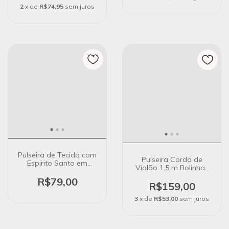
2
x de
R$74,95
sem juros
Pulseira de Tecido com
Pulseira Corda de
Espirito Santo em
Violão 1,5 m Bolinhas
Banho de Ouro 18K
Fecho Magnético em
R$79,00
Banho Prata
R$159,00
3
x de
R$53,00
sem juros