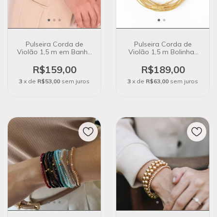
Pulseira Corda de
Pulseira Corda de
Violão 1,5 m em Banho
Violão 1,5 m Bolinhas
Ouro 18K
Fecho Magnético
em Banho Ouro 18K
R$159,00
R$189,00
3
x de
R$53,00
sem juros
3
x de
R$63,00
sem juros