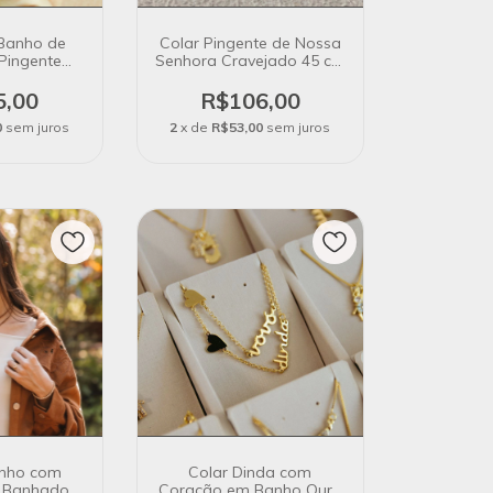
Banho de
Colar Pingente de Nossa
Pingente
Senhora Cravejado 45 cm
anho Prata
com Extensor em Banho
Ouro
5,00
R$106,00
0
sem juros
2
x de
R$53,00
sem juros
inho com
Colar Dinda com
a Banhado a
Coração em Banho Ouro