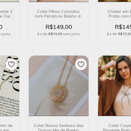
ente 3
Colar Filhos Coloridos
Choker em 
de Ouro
com Pérola no Banho de
Prata com 
Ouro 18k
Letras em B
0
R$149,00
R$14
 juros
2
x de
R$74,50
sem juros
2
x de
R$72,5
 mm de
Colar Nossa Senhora das
Colar Cour
or em
Graças Mix de Banho
Pingente Bot