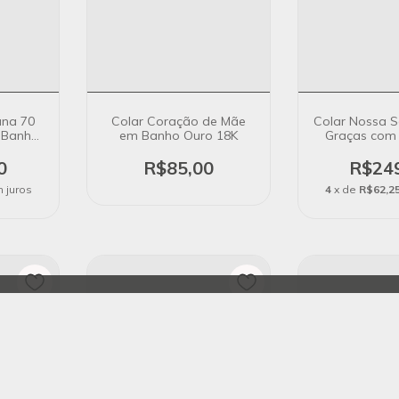
ana 70
Colar Coração de Mãe
Colar Nossa 
 Banho
em Banho Ouro 18K
Graças com 
Zircônias d
Extensor em 
0
R$85,00
R$24
18
 juros
4
x de
R$62,2