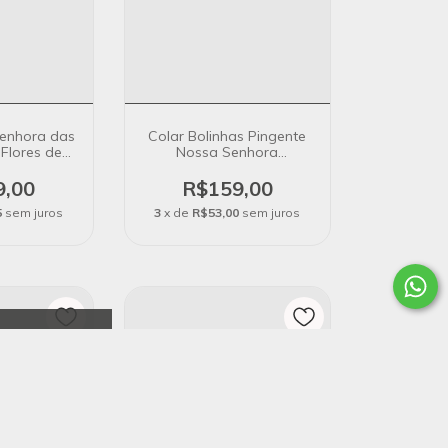
Senhora das
Colar Bolinhas Pingente
Flores de
Nossa Senhora
e 45 cm +
Aparecida no Banho de
Banho Ouro
Ouro 18k
9,00
R$159,00
K
5
sem juros
3
x de
R$53,00
sem juros