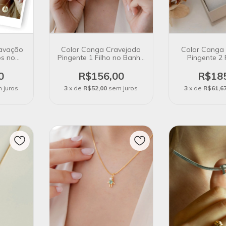
ravação
Colar Canga Cravejada
Colar Canga
os no
Pingente 1 Filho no Banho
Pingente 2 
 18k
de Ouro 18k
Banho de 
0
R$156,00
R$18
 juros
3
x de
R$52,00
sem juros
3
x de
R$61,6