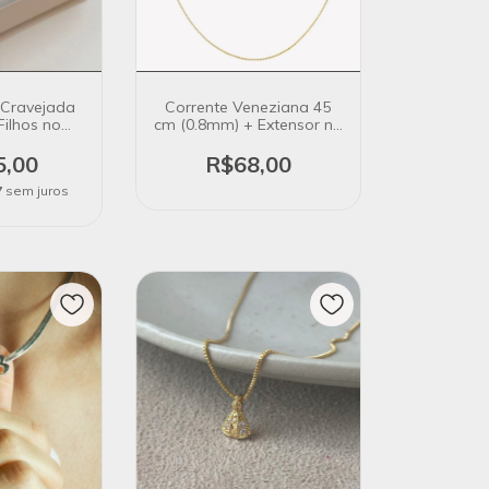
 Cravejada
Corrente Veneziana 45
Filhos no
cm (0.8mm) + Extensor no
Ouro 18k
Banho de Ouro 18k
5,00
R$68,00
7
sem juros