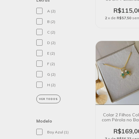
Letras
Banho de Prata
R$115,0
A (2)
2
x de
R$57,50
sem
B (2)
C (2)
D (2)
E (2)
F (2)
G (2)
H (2)
VER TODOS
Colar 2 Filhos Co
com Pérola no B
Modelo
Ouro 18K
R$169,0
Boy Azul (1)
3
x de
R$56,33
sem