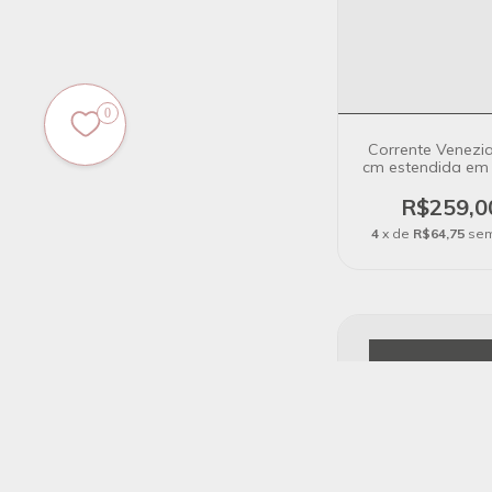
0
Corrente Venezi
cm estendida em
Ouro 18K
R$259,0
4
x de
R$64,75
sem