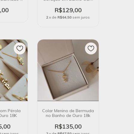
18k
18K
,00
R$129,00
2
x de
R$64,50
sem juros
com Pérola
Colar Menino de Bermuda
Ouro 18K
no Banho de Ouro 18k
5,00
R$135,00
0
sem juros
2
x de
R$67,50
sem juros