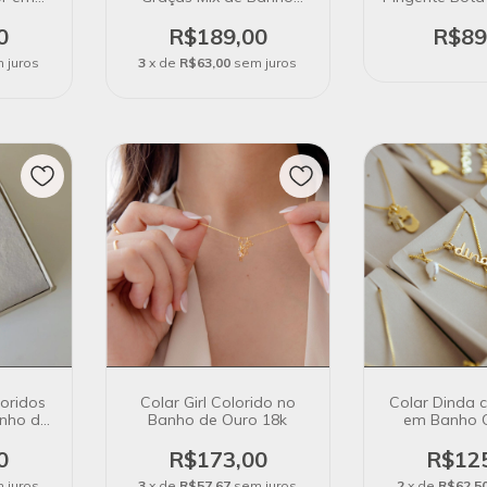
 925
Medalha Trabalhada
Ouro 
0
R$189,00
R$89
 juros
3
x de
R$63,00
sem juros
loridos
Colar Girl Colorido no
Colar Dinda 
anho de
Banho de Ouro 18k
em Banho 
0
R$173,00
R$12
 juros
3
x de
R$57,67
sem juros
2
x de
R$62,5