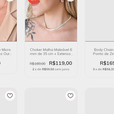
e Micro
Choker Malha Maleável 6
Body Chain
ho Ouro
mm de 35 cm + Extensor
Ponto de Zi
em Banho de Prata
Banho de
0
R$119,00
R$16
R$189,00
2
x de
R$59,50
sem juros
3
x de
R$56,3