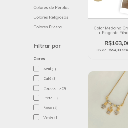
Colares de Pérolas
Colares Religiosos
Colares Riviera
Colar Medalha G
+ Pingente Filh
Banho de Ouro
R$163,0
Filtrar por
3
x de
R$54,33
sem
Cores
Azul (1)
Café (3)
Capuccino (3)
Preto (3)
Rosa (1)
Verde (1)