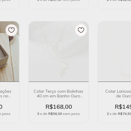
rações
Colar Terço com Bolinhas
Colar Lariss
os no
40 cm em Banho Ouro
de Our
 18k
18k
0
R$168,00
R$14
 juros
3
x de
R$56,00
sem juros
2
x de
R$74,5