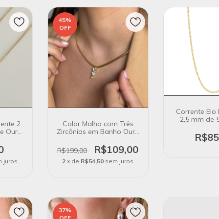
45
%
OFF
Corrente Elo
2,5 mm de 
ente 2
Colar Malha com Três
Banho Ou
de Ouro
Zircônias em Banho Ouro
R$85
18K
0
R$109,00
R$199,00
 juros
2
x de
R$54,50
sem juros
37
%
OFF