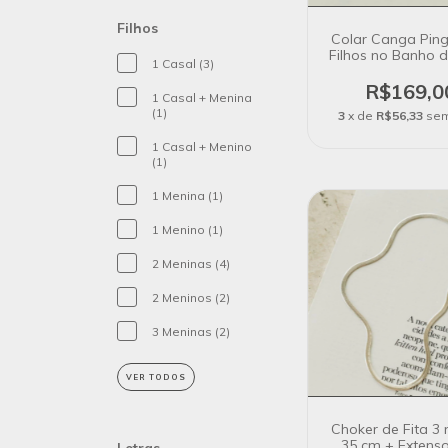
Filhos
Colar Canga Ping
Filhos no Banho 
1 Casal (3)
18k
R$169,0
1 Casal + Menina
(1)
3
x de
R$56,33
sem
1 Casal + Menino
(1)
1 Menina (1)
1 Menino (1)
2 Meninas (4)
2 Meninos (2)
3 Meninas (2)
VER TODOS
Choker de Fita 3
35 cm + Extens