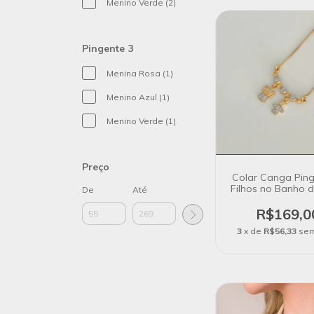
Menino Verde (2)
Pingente 3
Menina Rosa (1)
Menino Azul (1)
Menino Verde (1)
Preço
Colar Canga Ping
Filhos no Banho 
De
Até
18k
R$169,0
3
x de
R$56,33
sem