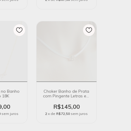
a no Banho
Choker Banho de Prata
o 18K
com Pingente Letras em
Banho de Ouro 18K
9,00
R$145,00
0
sem juros
2
x de
R$72,50
sem juros