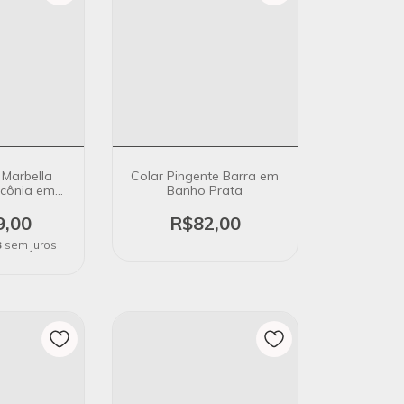
 Marbella
Colar Pingente Barra em
rcônia em
Banho Prata
 Prata
9,00
R$82,00
3
sem juros