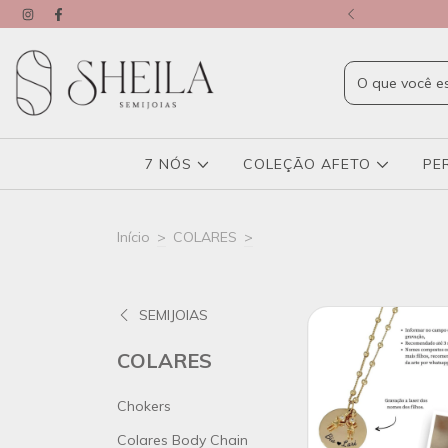
ETE GRÁTIS*
7 NÓS
COLEÇÃO AFETO
PE
Início
>
COLARES
>
SEMIJOIAS
COLARES
Chokers
Colares Body Chain