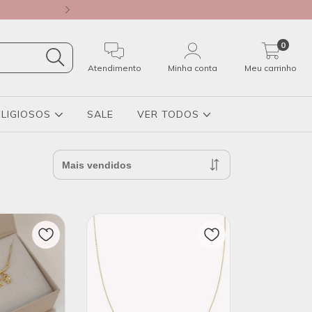
10% DE DESCONTO NA PRIMEIRA COMPRA 
0
Atendimento
Minha conta
Meu carrinho
ELIGIOSOS
SALE
VER TODOS