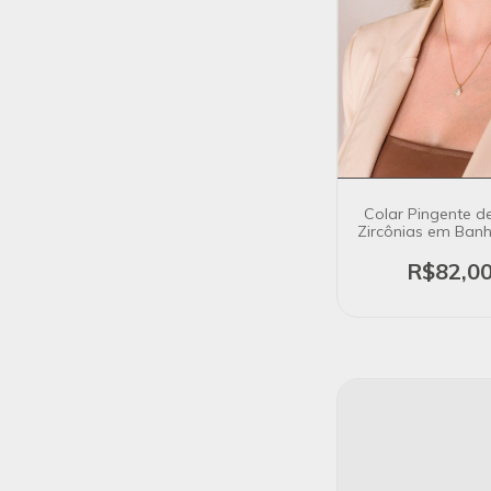
Colar Pingente d
Zircônias em Ban
18K
R$82,0