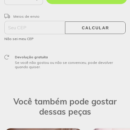
ALTERAR CEP
Entregas para o CEP:
Meios de envio
CALCULAR
Não sei meu CEP
Devolução gratuita
Se você não gostou ou não se convenceu, pode devolver
quando quiser.
Você também pode gostar
dessas peças