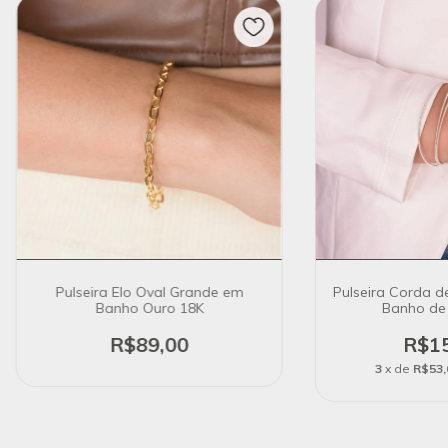
Pulseira Elo Oval Grande em
Pulseira Corda d
Banho Ouro 18K
Banho de 
R$89,00
R$15
3
x de
R$53,