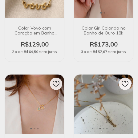
Colar Vovó com
Colar Girl Colorido no
Coração em Banho
Banho de Ouro 18k
Ouro 18K
R$129,00
R$173,00
2
x de
R$64,50
sem juros
3
x de
R$57,67
sem juros