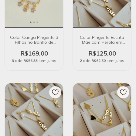
Colar Canga Pingente 3
Colar Pingente Escrita
Filhos no Banho de
Mãe com Pérola em
Ouro 18k
Banho Ouro 18K
R$169,00
R$125,00
3
x de
R$56,33
sem juros
2
x de
R$62,50
sem juros