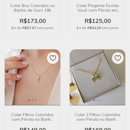
Colar Boy Coloridos no
Colar Pingente Escrita
Banho de Ouro 18k
Vovó com Pérola em
Banho Ouro 18K
R$173,00
R$125,00
3
x de
R$57,67
sem juros
2
x de
R$62,50
sem juros
Colar Filhos Coloridos
Colar 2 Filhos Coloridos
com Pérola no Banho
com Pérola no Banho
de Ouro 18k
de Ouro 18K
R$149,00
R$169,00