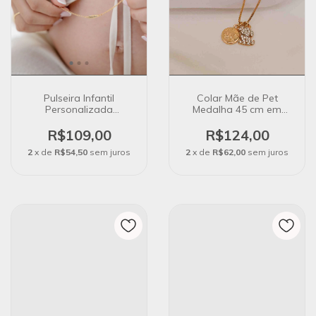
Pulseira Infantil
Colar Mãe de Pet
Personalizada
Medalha 45 cm em
Chapinha Oval no
Banho Ouro 18K
Banho de Ouro 18k
R$109,00
R$124,00
2
x de
R$54,50
sem juros
2
x de
R$62,00
sem juros