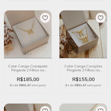
Colar Canga Cravejada
Colar Canga Corações
Pingente 2 Filhos no
Pingente 2 Filhos no
Banho de Ouro 18k
Banho de Ouro 18k
R$185,00
R$155,00
3
x de
R$61,67
sem juros
3
x de
R$51,67
sem juros