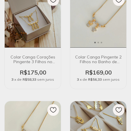
Colar Canga Corações
Colar Canga Pingente 2
Pingente 3 Filhos no
Filhos no Banho de
Banho de Ouro 18k
Ouro 18k
R$175,00
R$169,00
3
x de
R$58,33
sem juros
3
x de
R$56,33
sem juros