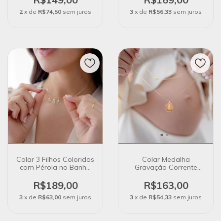
2
x de
R$74,50
sem juros
3
x de
R$56,33
sem juros
Colar 3 Filhos Coloridos
Colar Medalha
com Pérola no Banho
Gravação Corrente
de Ouro 18K
Veneziana + Pingente
Filhos no Banho de
R$189,00
R$163,00
Ouro 18k
3
x de
R$63,00
sem juros
3
x de
R$54,33
sem juros