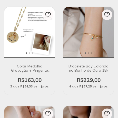
Colar Medalha
Bracelete Boy Colorido
Gravação + Pingente
no Banho de Ouro 18k
Filhos no Banho de
Ouro 18k
R$163,00
R$229,00
3
x de
R$54,33
sem juros
4
x de
R$57,25
sem juros