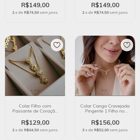
R$149,00
R$149,00
2
x de
R$74,50
sem juros
2
x de
R$74,50
sem juros
Colar Filho com
Colar Canga Cravejada
Passante de Coração
Pingente 1 Filho no
Cravejado no banho de
Banho de Ouro 18k
ouro 18k
R$129,00
R$156,00
2
x de
R$64,50
sem juros
3
x de
R$52,00
sem juros