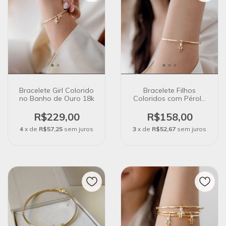
Bracelete Girl Colorido
Bracelete Filhos
no Banho de Ouro 18k
Coloridos com Pérola
no Banho de Ouro 18k
R$229,00
R$158,00
4
x de
R$57,25
sem juros
3
x de
R$52,67
sem juros