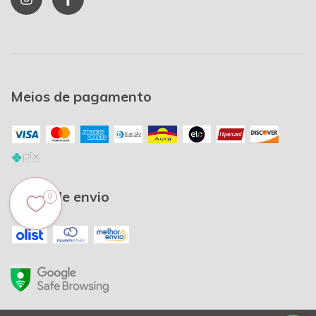
Meios de pagamento
Meios de envio
0