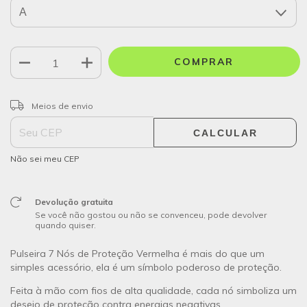
ALTERAR CEP
Entregas para o CEP:
Meios de envio
CALCULAR
Não sei meu CEP
Devolução gratuita
Se você não gostou ou não se convenceu, pode devolver
quando quiser.
Pulseira 7 Nós de Proteção Vermelha é mais do que um
simples acessório, ela é um símbolo poderoso de proteção.
Feita à mão com fios de alta qualidade, cada nó simboliza um
desejo de proteção contra energias negativas.