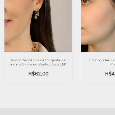
Brinco Argolinha de Pingente de
Brinco Esfera
esfera 8 mm no Banho Ouro 18K
Pr
R$62,00
R$4