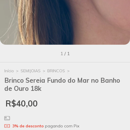
1
/
1
Início
>
SEMIJOIAS
>
BRINCOS
>
Brinco Sereia Fundo do Mar no Banho
de Ouro 18k
R$40,00
3% de desconto
pagando com Pix