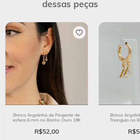
dessas peças
Brinco Argolinha de Pingente de
Brinco Argolin
esfera 6 mm no Banho Ouro 18K
Triangulo no 
R$52,00
R$5