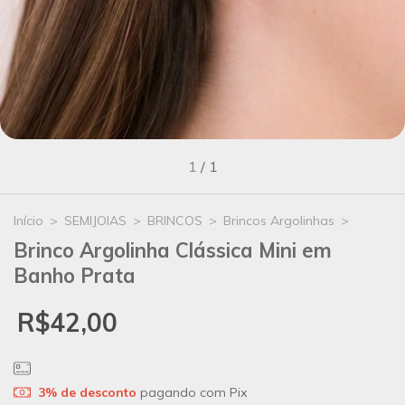
1
/
1
Início
>
SEMIJOIAS
>
BRINCOS
>
Brincos Argolinhas
>
Brinco Argolinha Clássica Mini em
Banho Prata
R$42,00
3% de desconto
pagando com Pix